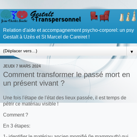
Relation d'aide et accompagnement psycho-corporel: un psy
Gestalt à Uzès et St Marcel de Careiret !
▼
JEUDI 7 MARS 2024
Comment transformer le passé mort en
un présent vivant ?
Une fois l'étape de l'état des lieux passée, il est temps de
pétrir ce matériau visible !
Comment ?
En 3 étapes:
1- identifier le matériau ancien momifié (le mammouth) qui